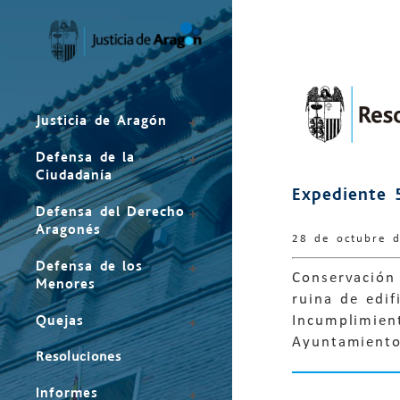
Mapa
del
sitio
Justicia de Aragón
Defensa de la
Ciudadanía
Expediente 
Defensa del Derecho
Aragonés
28 de octubre 
Defensa de los
Conservación 
Menores
ruina de edif
Quejas
Incumplimien
Ayuntamiento
Resoluciones
Informes