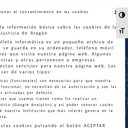
ionar el consentimiento de las cookies
Altern
la información básica sobre las cookies de la
Altern
Justicia de Aragón
lleta informática es un pequeño archivo de
e se guarda en su ordenador, teléfono móvil
vez que visita nuestra página web. Algunas
estras y otras pertenecen a empresas
estan servicios para nuestra página web. Las
:
quejas@eljusticiadearagon.es
ser de varios tipos:
nicas (funcionales) son necesarias para que nuestra
ción general:
funcionar, no necesitan de su autorización y son las
n@eljusticiadearagon.es
s activadas por defecto.
kies que usamos tienen como fin realizar un
os:
900 210 210
/
976 399 354
stico (Google Analytics) y así poder conocer cuales
de nuestra Institución que más interés genera en la
esa.
estas cookies pulsando el botón ACEPTAR