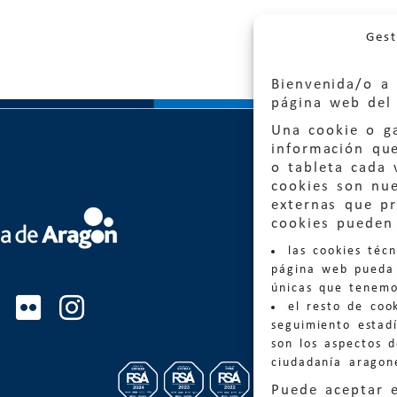
Gest
Bienvenida/o a 
página web del 
Una cookie o ga
información qu
o tableta cada 
cookies son nu
externas que pr
Quejas
cookies pueden 
las cookies téc
Informa
página web pueda 
informacio
únicas que tenemo
el resto de coo
Teléfon
seguimiento estadí
son los aspectos 
ciudadanía aragon
Puede aceptar 