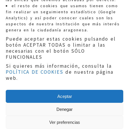
Quejas:
quejas@eljusticiadearagon.es
el resto de cookies que usamos tienen como
fin realizar un seguimiento estadístico (Google
Información general:
Analytics) y así poder conocer cuales son los
informacion@eljusticiadearagon.es
aspectos de nuestra Institución que más interés
genera en la ciudadanía aragonesa.
Teléfonos:
900 210 210
/
976 399 354
Puede aceptar estas cookies pulsando el
botón ACEPTAR TODAS o limitar a las
necesarias con el botón SÓLO
FUNCIONALES
Si quieres más información, consulta la
POLÍTICA DE COOKIES
de nuestra página
Aviso legal
|
Política de privacidad
|
web.
Protección de Datos
|
Declaración de
accesibilidad
|
Perfil del Contratante
|
Política de cookies
|
Mapa web
Aceptar
Copyright © 2019
El Justicia de Aragón
|
Desarrollo:
Sephor Consulting
Denegar
Ver preferencias