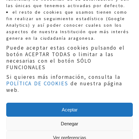
las únicas que tenemos activadas por defecto.
Quejas:
quejas@eljusticiadearagon.es
el resto de cookies que usamos tienen como
fin realizar un seguimiento estadístico (Google
Información general:
Analytics) y así poder conocer cuales son los
informacion@eljusticiadearagon.es
aspectos de nuestra Institución que más interés
genera en la ciudadanía aragonesa.
Teléfonos:
900 210 210
/
976 399 354
Puede aceptar estas cookies pulsando el
botón ACEPTAR TODAS o limitar a las
necesarias con el botón SÓLO
FUNCIONALES
Si quieres más información, consulta la
POLÍTICA DE COOKIES
de nuestra página
Aviso legal
|
Política de privacidad
|
web.
Protección de Datos
|
Declaración de
accesibilidad
|
Perfil del Contratante
|
Política de cookies
|
Mapa web
Aceptar
Copyright © 2019
El Justicia de Aragón
|
Desarrollo:
Sephor Consulting
Denegar
Ver preferencias