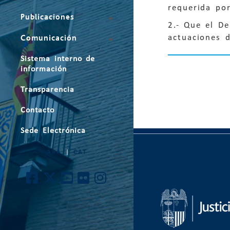
requerida po
Publicaciones
2.- Que el De
actuaciones d
Comunicación
Sistema interno de
información
Transparencia
Contacto
Sede Electrónica
ARA
|
CAT