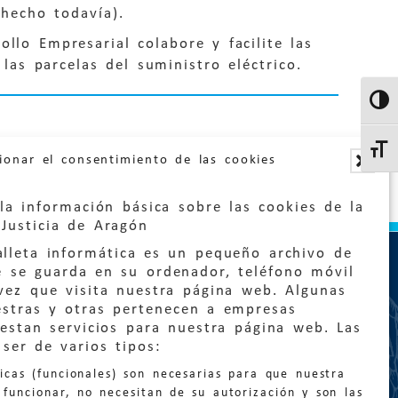
hecho todavía).
llo Empresarial colabore y facilite las
as parcelas del suministro eléctrico.
Altern
Altern
ionar el consentimiento de las cookies
la información básica sobre las cookies de la
Justicia de Aragón
lleta informática es un pequeño archivo de
e se guarda en su ordenador, teléfono móvil
vez que visita nuestra página web. Algunas
estras y otras pertenecen a empresas
estan servicios para nuestra página web. Las
:
quejas@eljusticiadearagon.es
ser de varios tipos:
nicas (funcionales) son necesarias para que nuestra
ción general:
funcionar, no necesitan de su autorización y son las