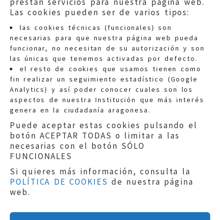
prestan servicios para nuestra página web.
Las cookies pueden ser de varios tipos:
las cookies técnicas (funcionales) son
necesarias para que nuestra página web pueda
funcionar, no necesitan de su autorización y son
las únicas que tenemos activadas por defecto.
Quejas:
quejas@eljusticiadearagon.es
el resto de cookies que usamos tienen como
fin realizar un seguimiento estadístico (Google
Información general:
Analytics) y así poder conocer cuales son los
informacion@eljusticiadearagon.es
aspectos de nuestra Institución que más interés
genera en la ciudadanía aragonesa.
Teléfonos:
900 210 210
/
976 399 354
Puede aceptar estas cookies pulsando el
botón ACEPTAR TODAS o limitar a las
necesarias con el botón SÓLO
FUNCIONALES
Si quieres más información, consulta la
POLÍTICA DE COOKIES
de nuestra página
Aviso legal
|
Política de privacidad
|
web.
Protección de Datos
|
Declaración de
accesibilidad
|
Perfil del Contratante
|
Política de cookies
|
Mapa web