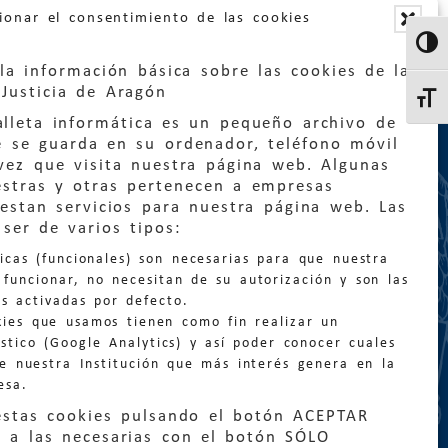
ionar el consentimiento de las cookies
Altern
la información básica sobre las cookies de la
Justicia de Aragón
Altern
lleta informática es un pequeño archivo de
e se guarda en su ordenador, teléfono móvil
vez que visita nuestra página web. Algunas
estras y otras pertenecen a empresas
estan servicios para nuestra página web. Las
:
quejas@eljusticiadearagon.es
ser de varios tipos:
nicas (funcionales) son necesarias para que nuestra
ción general:
funcionar, no necesitan de su autorización y son las
n@eljusticiadearagon.es
s activadas por defecto.
kies que usamos tienen como fin realizar un
os:
900 210 210
/
976 399 354
stico (Google Analytics) y así poder conocer cuales
de nuestra Institución que más interés genera en la
esa.
estas cookies pulsando el botón ACEPTAR
 a las necesarias con el botón SÓLO