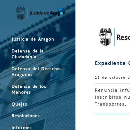
Mapa
del
sitio
Justicia de Aragón
Defensa de la
Ciudadanía
Expediente 
Defensa del Derecho
Aragonés
22 de octubre 
Defensa de los
Renuncia infu
Menores
inscribirse 
Quejas
Transportes.
Resoluciones
Informes