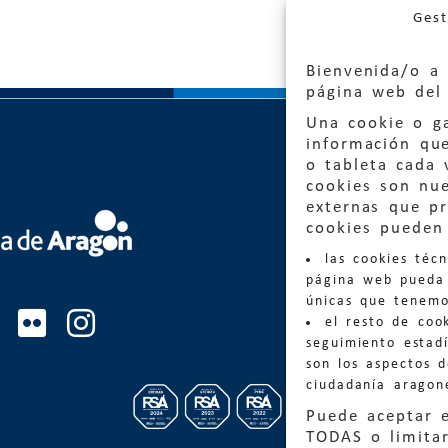
Gest
Bienvenida/o a 
página web del 
Una cookie o ga
información qu
o tableta cada 
cookies son nu
externas que pr
Quejas
cookies pueden 
las cookies téc
Informa
página web pueda 
informacio
únicas que tenemo
el resto de coo
Teléfon
seguimiento estadí
son los aspectos 
ciudadanía aragon
Puede aceptar 
TODAS o limitar