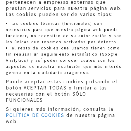
pertenecen a empresas externas que
prestan servicios para nuestra página web.
Las cookies pueden ser de varios tipos:
las cookies técnicas (funcionales) son
necesarias para que nuestra página web pueda
funcionar, no necesitan de su autorización y son
las únicas que tenemos activadas por defecto.
Quejas:
quejas@eljusticiadearagon.es
el resto de cookies que usamos tienen como
fin realizar un seguimiento estadístico (Google
Información general:
Analytics) y así poder conocer cuales son los
informacion@eljusticiadearagon.es
aspectos de nuestra Institución que más interés
genera en la ciudadanía aragonesa.
Teléfonos:
900 210 210
/
976 399 354
Puede aceptar estas cookies pulsando el
botón ACEPTAR TODAS o limitar a las
necesarias con el botón SÓLO
FUNCIONALES
Si quieres más información, consulta la
POLÍTICA DE COOKIES
de nuestra página
Aviso legal
|
Política de privacidad
|
web.
Protección de Datos
|
Declaración de