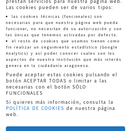
prestan servicios para nuestra página web.
Las cookies pueden ser de varios tipos:
las cookies técnicas (funcionales) son
necesarias para que nuestra página web pueda
funcionar, no necesitan de su autorización y son
las únicas que tenemos activadas por defecto.
Quejas:
quejas@eljusticiadearagon.es
el resto de cookies que usamos tienen como
fin realizar un seguimiento estadístico (Google
Información general:
Analytics) y así poder conocer cuales son los
informacion@eljusticiadearagon.es
aspectos de nuestra Institución que más interés
genera en la ciudadanía aragonesa.
Teléfonos:
900 210 210
/
976 399 354
Puede aceptar estas cookies pulsando el
botón ACEPTAR TODAS o limitar a las
necesarias con el botón SÓLO
FUNCIONALES
Si quieres más información, consulta la
POLÍTICA DE COOKIES
de nuestra página
Aviso legal
|
Política de privacidad
|
web.
Protección de Datos
|
Declaración de
accesibilidad
|
Perfil del Contratante
|
Política de cookies
|
Mapa web