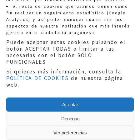
Quejas:
quejas@eljusticiadearagon.es
el resto de cookies que usamos tienen como
fin realizar un seguimiento estadístico (Google
Información general:
Analytics) y así poder conocer cuales son los
informacion@eljusticiadearagon.es
aspectos de nuestra Institución que más interés
genera en la ciudadanía aragonesa.
Teléfonos:
900 210 210
/
976 399 354
Puede aceptar estas cookies pulsando el
botón ACEPTAR TODAS o limitar a las
necesarias con el botón SÓLO
FUNCIONALES
Si quieres más información, consulta la
POLÍTICA DE COOKIES
de nuestra página
Aviso legal
|
Política de privacidad
|
web.
Protección de Datos
|
Declaración de
accesibilidad
|
Perfil del Contratante
|
Política de cookies
|
Mapa web
Aceptar
Copyright © 2019
El Justicia de Aragón
|
Desarrollo:
Sephor Consulting
Denegar
Ver preferencias