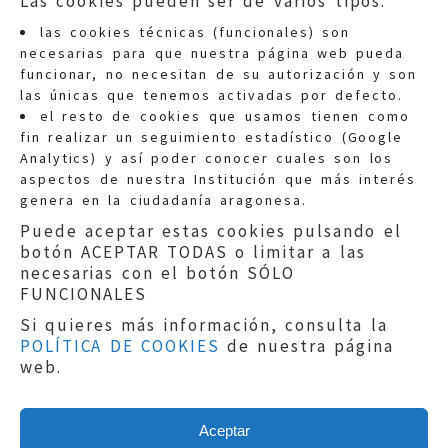
Las cookies pueden ser de varios tipos:
las cookies técnicas (funcionales) son
necesarias para que nuestra página web pueda
funcionar, no necesitan de su autorización y son
las únicas que tenemos activadas por defecto.
Quejas:
quejas@eljusticiadearagon.es
el resto de cookies que usamos tienen como
fin realizar un seguimiento estadístico (Google
Información general:
Analytics) y así poder conocer cuales son los
informacion@eljusticiadearagon.es
aspectos de nuestra Institución que más interés
genera en la ciudadanía aragonesa.
Teléfonos:
900 210 210
/
976 399 354
Puede aceptar estas cookies pulsando el
botón ACEPTAR TODAS o limitar a las
necesarias con el botón SÓLO
FUNCIONALES
Si quieres más información, consulta la
POLÍTICA DE COOKIES
de nuestra página
Aviso legal
|
Política de privacidad
|
web.
Protección de Datos
|
Declaración de
accesibilidad
|
Perfil del Contratante
|
Política de cookies
|
Mapa web
Aceptar