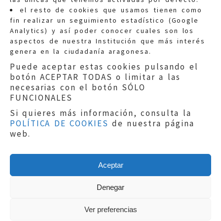
Quejas:
quejas@eljusticiadearagon.es
el resto de cookies que usamos tienen como
fin realizar un seguimiento estadístico (Google
Información general:
Analytics) y así poder conocer cuales son los
informacion@eljusticiadearagon.es
aspectos de nuestra Institución que más interés
genera en la ciudadanía aragonesa.
Teléfonos:
900 210 210
/
976 399 354
Puede aceptar estas cookies pulsando el
botón ACEPTAR TODAS o limitar a las
necesarias con el botón SÓLO
FUNCIONALES
Si quieres más información, consulta la
POLÍTICA DE COOKIES
de nuestra página
Aviso legal
|
Política de privacidad
|
web.
Protección de Datos
|
Declaración de
accesibilidad
|
Perfil del Contratante
|
Política de cookies
|
Mapa web
Aceptar
Copyright © 2019
El Justicia de Aragón
|
Desarrollo:
Sephor Consulting
Denegar
Ver preferencias