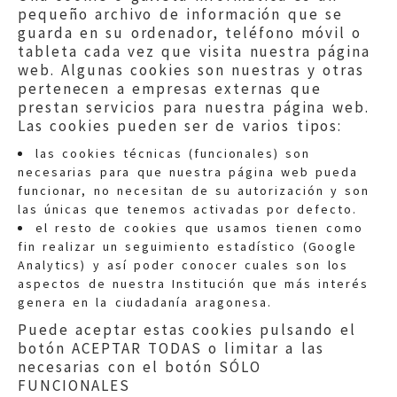
pequeño archivo de información que se
guarda en su ordenador, teléfono móvil o
tableta cada vez que visita nuestra página
web. Algunas cookies son nuestras y otras
pertenecen a empresas externas que
prestan servicios para nuestra página web.
Las cookies pueden ser de varios tipos:
las cookies técnicas (funcionales) son
necesarias para que nuestra página web pueda
funcionar, no necesitan de su autorización y son
las únicas que tenemos activadas por defecto.
Quejas:
quejas@eljusticiadearagon.es
el resto de cookies que usamos tienen como
fin realizar un seguimiento estadístico (Google
Información general:
Analytics) y así poder conocer cuales son los
informacion@eljusticiadearagon.es
aspectos de nuestra Institución que más interés
genera en la ciudadanía aragonesa.
Teléfonos:
900 210 210
/
976 399 354
Puede aceptar estas cookies pulsando el
botón ACEPTAR TODAS o limitar a las
necesarias con el botón SÓLO
FUNCIONALES