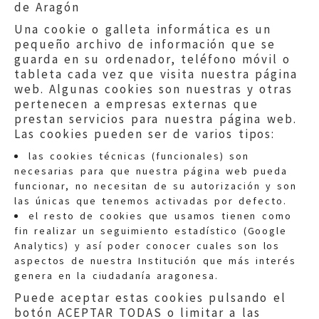
de Aragón
Una cookie o galleta informática es un
pequeño archivo de información que se
guarda en su ordenador, teléfono móvil o
tableta cada vez que visita nuestra página
web. Algunas cookies son nuestras y otras
pertenecen a empresas externas que
prestan servicios para nuestra página web.
Las cookies pueden ser de varios tipos:
las cookies técnicas (funcionales) son
necesarias para que nuestra página web pueda
funcionar, no necesitan de su autorización y son
las únicas que tenemos activadas por defecto.
Quejas:
quejas@eljusticiadearagon.es
el resto de cookies que usamos tienen como
fin realizar un seguimiento estadístico (Google
Información general:
Analytics) y así poder conocer cuales son los
informacion@eljusticiadearagon.es
aspectos de nuestra Institución que más interés
genera en la ciudadanía aragonesa.
Teléfonos:
900 210 210
/
976 399 354
Puede aceptar estas cookies pulsando el
botón ACEPTAR TODAS o limitar a las