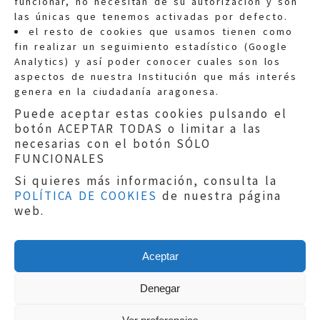
funcionar, no necesitan de su autorización y son
las únicas que tenemos activadas por defecto.
Quejas:
quejas@eljusticiadearagon.es
el resto de cookies que usamos tienen como
fin realizar un seguimiento estadístico (Google
Información general:
Analytics) y así poder conocer cuales son los
informacion@eljusticiadearagon.es
aspectos de nuestra Institución que más interés
genera en la ciudadanía aragonesa.
Teléfonos:
900 210 210
/
976 399 354
Puede aceptar estas cookies pulsando el
botón ACEPTAR TODAS o limitar a las
necesarias con el botón SÓLO
FUNCIONALES
Si quieres más información, consulta la
POLÍTICA DE COOKIES
de nuestra página
Aviso legal
|
Política de privacidad
|
web.
Protección de Datos
|
Declaración de
accesibilidad
|
Perfil del Contratante
|
Política de cookies
|
Mapa web
Aceptar
Copyright © 2019
El Justicia de Aragón
|
Desarrollo:
Sephor Consulting
Denegar