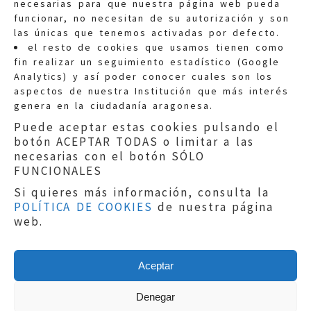
necesarias para que nuestra página web pueda
funcionar, no necesitan de su autorización y son
las únicas que tenemos activadas por defecto.
Quejas:
quejas@eljusticiadearagon.es
el resto de cookies que usamos tienen como
fin realizar un seguimiento estadístico (Google
Información general:
Analytics) y así poder conocer cuales son los
informacion@eljusticiadearagon.es
aspectos de nuestra Institución que más interés
genera en la ciudadanía aragonesa.
Teléfonos:
900 210 210
/
976 399 354
Puede aceptar estas cookies pulsando el
botón ACEPTAR TODAS o limitar a las
necesarias con el botón SÓLO
FUNCIONALES
Si quieres más información, consulta la
POLÍTICA DE COOKIES
de nuestra página
Aviso legal
|
Política de privacidad
|
web.
Protección de Datos
|
Declaración de
accesibilidad
|
Perfil del Contratante
|
Política de cookies
|
Mapa web
Aceptar
Copyright © 2019
El Justicia de Aragón
|
Desarrollo:
Sephor Consulting
Denegar