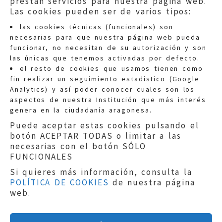
prestan servicios para nuestra página web.
Las cookies pueden ser de varios tipos:
las cookies técnicas (funcionales) son
necesarias para que nuestra página web pueda
funcionar, no necesitan de su autorización y son
las únicas que tenemos activadas por defecto.
Quejas:
quejas@eljusticiadearagon.es
el resto de cookies que usamos tienen como
fin realizar un seguimiento estadístico (Google
Información general:
Analytics) y así poder conocer cuales son los
informacion@eljusticiadearagon.es
aspectos de nuestra Institución que más interés
genera en la ciudadanía aragonesa.
Teléfonos:
900 210 210
/
976 399 354
Puede aceptar estas cookies pulsando el
botón ACEPTAR TODAS o limitar a las
necesarias con el botón SÓLO
FUNCIONALES
Si quieres más información, consulta la
POLÍTICA DE COOKIES
de nuestra página
Aviso legal
|
Política de privacidad
|
web.
Protección de Datos
|
Declaración de
accesibilidad
|
Perfil del Contratante
|
Política de cookies
|
Mapa web