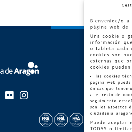
Gest
Bienvenida/o a 
página web del 
Una cookie o ga
información qu
o tableta cada 
cookies son nu
externas que pr
Quejas
cookies pueden 
las cookies téc
Informa
página web pueda 
informacio
únicas que tenemo
el resto de coo
Teléfon
seguimiento estadí
son los aspectos 
ciudadanía aragon
Puede aceptar 
TODAS o limitar