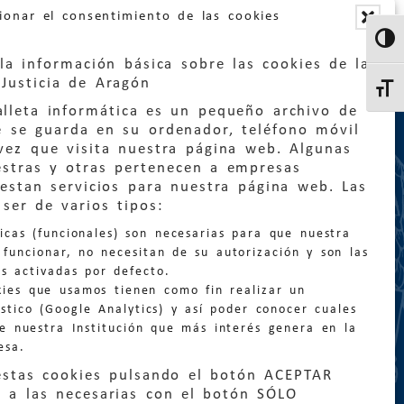
ionar el consentimiento de las cookies
Altern
la información básica sobre las cookies de la
Justicia de Aragón
Altern
lleta informática es un pequeño archivo de
e se guarda en su ordenador, teléfono móvil
vez que visita nuestra página web. Algunas
estras y otras pertenecen a empresas
estan servicios para nuestra página web. Las
:
quejas@eljusticiadearagon.es
ser de varios tipos:
nicas (funcionales) son necesarias para que nuestra
ción general:
funcionar, no necesitan de su autorización y son las
n@eljusticiadearagon.es
s activadas por defecto.
kies que usamos tienen como fin realizar un
os:
900 210 210
/
976 399 354
stico (Google Analytics) y así poder conocer cuales
de nuestra Institución que más interés genera en la
esa.
estas cookies pulsando el botón ACEPTAR
 a las necesarias con el botón SÓLO