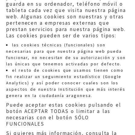
guarda en su ordenador, teléfono móvil o
tableta cada vez que visita nuestra página
web. Algunas cookies son nuestras y otras
pertenecen a empresas externas que
prestan servicios para nuestra página web.
Las cookies pueden ser de varios tipos:
las cookies técnicas (funcionales) son
necesarias para que nuestra página web pueda
funcionar, no necesitan de su autorización y son
las únicas que tenemos activadas por defecto.
Quejas:
quejas@eljusticiadearagon.es
el resto de cookies que usamos tienen como
fin realizar un seguimiento estadístico (Google
Información general:
Analytics) y así poder conocer cuales son los
informacion@eljusticiadearagon.es
aspectos de nuestra Institución que más interés
genera en la ciudadanía aragonesa.
Teléfonos:
900 210 210
/
976 399 354
Puede aceptar estas cookies pulsando el
botón ACEPTAR TODAS o limitar a las
necesarias con el botón SÓLO
FUNCIONALES
Si quieres más información, consulta la