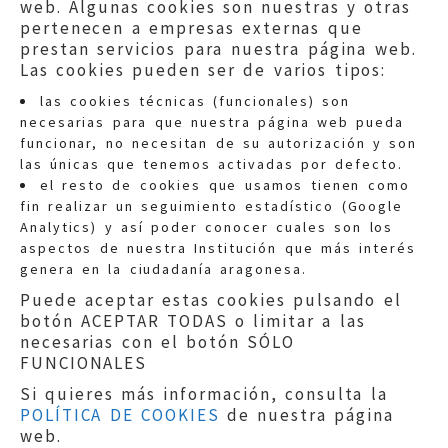
web. Algunas cookies son nuestras y otras
pertenecen a empresas externas que
prestan servicios para nuestra página web.
Las cookies pueden ser de varios tipos:
las cookies técnicas (funcionales) son
necesarias para que nuestra página web pueda
funcionar, no necesitan de su autorización y son
las únicas que tenemos activadas por defecto.
Quejas:
quejas@eljusticiadearagon.es
el resto de cookies que usamos tienen como
fin realizar un seguimiento estadístico (Google
Información general:
Analytics) y así poder conocer cuales son los
informacion@eljusticiadearagon.es
aspectos de nuestra Institución que más interés
genera en la ciudadanía aragonesa.
Teléfonos:
900 210 210
/
976 399 354
Puede aceptar estas cookies pulsando el
botón ACEPTAR TODAS o limitar a las
necesarias con el botón SÓLO
FUNCIONALES
Si quieres más información, consulta la
POLÍTICA DE COOKIES
de nuestra página
Aviso legal
|
Política de privacidad
|
web.
Protección de Datos
|
Declaración de