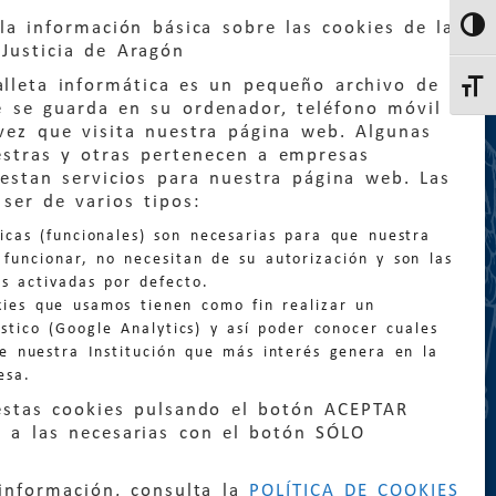
la información básica sobre las cookies de la
Altern
Justicia de Aragón
lleta informática es un pequeño archivo de
Altern
e se guarda en su ordenador, teléfono móvil
vez que visita nuestra página web. Algunas
estras y otras pertenecen a empresas
estan servicios para nuestra página web. Las
ser de varios tipos:
:
quejas@eljusticiadearagon.es
nicas (funcionales) son necesarias para que nuestra
ción general:
funcionar, no necesitan de su autorización y son las
n@eljusticiadearagon.es
s activadas por defecto.
kies que usamos tienen como fin realizar un
os:
900 210 210
/
976 399 354
stico (Google Analytics) y así poder conocer cuales
de nuestra Institución que más interés genera en la
esa.
estas cookies pulsando el botón ACEPTAR
 a las necesarias con el botón SÓLO
|
Declaración de accesibilidad
|
Perfil del
información, consulta la
POLÍTICA DE COOKIES