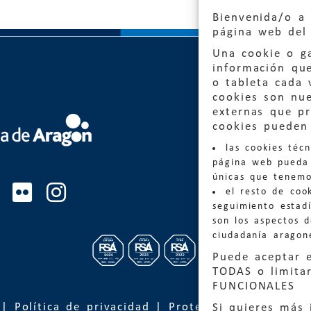
Bienvenida/o a 
página web del 
Una cookie o ga
información qu
o tableta cada 
cookies son nu
externas que pr
cookies pueden 
Quejas
las cookies téc
Informa
página web pueda 
informacio
únicas que tenemo
el resto de coo
Teléfon
seguimiento estadí
son los aspectos 
ciudadanía aragon
Puede aceptar 
TODAS o limitar
FUNCIONALES
|
Política de privacidad
|
Protección de Datos
Si quieres más 