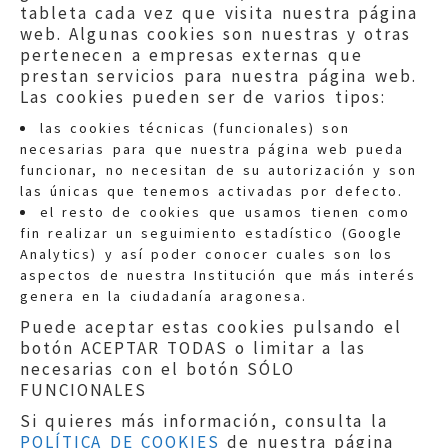
tableta cada vez que visita nuestra página
web. Algunas cookies son nuestras y otras
pertenecen a empresas externas que
prestan servicios para nuestra página web.
Las cookies pueden ser de varios tipos:
las cookies técnicas (funcionales) son
necesarias para que nuestra página web pueda
funcionar, no necesitan de su autorización y son
las únicas que tenemos activadas por defecto.
Quejas:
quejas@eljusticiadearagon.es
el resto de cookies que usamos tienen como
fin realizar un seguimiento estadístico (Google
Información general:
Analytics) y así poder conocer cuales son los
informacion@eljusticiadearagon.es
aspectos de nuestra Institución que más interés
genera en la ciudadanía aragonesa.
Teléfonos:
900 210 210
/
976 399 354
Puede aceptar estas cookies pulsando el
botón ACEPTAR TODAS o limitar a las
necesarias con el botón SÓLO
FUNCIONALES
Si quieres más información, consulta la
POLÍTICA DE COOKIES
de nuestra página