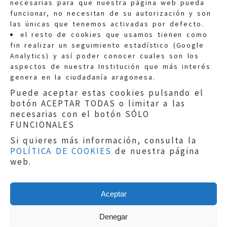
necesarias para que nuestra página web pueda
funcionar, no necesitan de su autorización y son
las únicas que tenemos activadas por defecto.
Quejas:
quejas@eljusticiadearagon.es
el resto de cookies que usamos tienen como
fin realizar un seguimiento estadístico (Google
Información general:
Analytics) y así poder conocer cuales son los
informacion@eljusticiadearagon.es
aspectos de nuestra Institución que más interés
genera en la ciudadanía aragonesa.
Teléfonos:
900 210 210
/
976 399 354
Puede aceptar estas cookies pulsando el
botón ACEPTAR TODAS o limitar a las
necesarias con el botón SÓLO
FUNCIONALES
Si quieres más información, consulta la
POLÍTICA DE COOKIES
de nuestra página
Aviso legal
|
Política de privacidad
|
web.
Protección de Datos
|
Declaración de
accesibilidad
|
Perfil del Contratante
|
Política de cookies
|
Mapa web
Aceptar
Copyright © 2019
El Justicia de Aragón
|
Desarrollo:
Sephor Consulting
Denegar