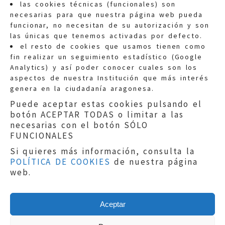
las cookies técnicas (funcionales) son
necesarias para que nuestra página web pueda
funcionar, no necesitan de su autorización y son
las únicas que tenemos activadas por defecto.
Quejas:
quejas@eljusticiadearagon.es
el resto de cookies que usamos tienen como
fin realizar un seguimiento estadístico (Google
Información general:
Analytics) y así poder conocer cuales son los
informacion@eljusticiadearagon.es
aspectos de nuestra Institución que más interés
genera en la ciudadanía aragonesa.
Teléfonos:
900 210 210
/
976 399 354
Puede aceptar estas cookies pulsando el
botón ACEPTAR TODAS o limitar a las
necesarias con el botón SÓLO
FUNCIONALES
Si quieres más información, consulta la
POLÍTICA DE COOKIES
de nuestra página
Aviso legal
|
Política de privacidad
|
web.
Protección de Datos
|
Declaración de
accesibilidad
|
Perfil del Contratante
|
Política de cookies
|
Mapa web
Aceptar
Copyright © 2019
El Justicia de Aragón
|