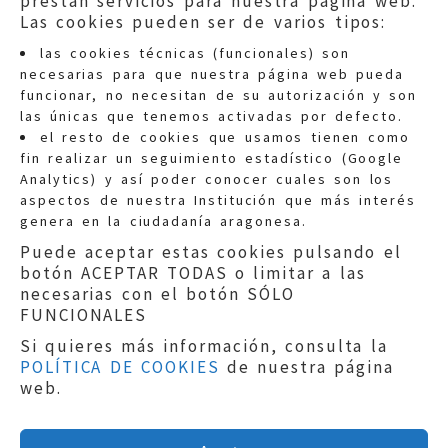
prestan servicios para nuestra página web.
Las cookies pueden ser de varios tipos:
las cookies técnicas (funcionales) son
necesarias para que nuestra página web pueda
funcionar, no necesitan de su autorización y son
las únicas que tenemos activadas por defecto.
Quejas:
quejas@eljusticiadearagon.es
el resto de cookies que usamos tienen como
fin realizar un seguimiento estadístico (Google
Información general:
Analytics) y así poder conocer cuales son los
informacion@eljusticiadearagon.es
aspectos de nuestra Institución que más interés
genera en la ciudadanía aragonesa.
Teléfonos:
900 210 210
/
976 399 354
Puede aceptar estas cookies pulsando el
botón ACEPTAR TODAS o limitar a las
necesarias con el botón SÓLO
FUNCIONALES
Si quieres más información, consulta la
POLÍTICA DE COOKIES
de nuestra página
Aviso legal
|
Política de privacidad
|
web.
Protección de Datos
|
Declaración de
accesibilidad
|
Perfil del Contratante
|
Política de cookies
|
Mapa web