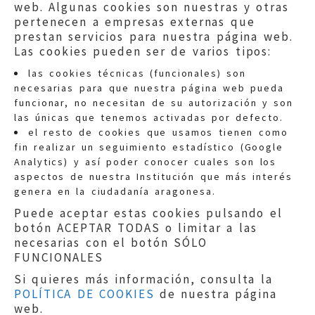
web. Algunas cookies son nuestras y otras
pertenecen a empresas externas que
prestan servicios para nuestra página web.
Las cookies pueden ser de varios tipos:
las cookies técnicas (funcionales) son
necesarias para que nuestra página web pueda
funcionar, no necesitan de su autorización y son
las únicas que tenemos activadas por defecto.
Quejas:
quejas@eljusticiadearagon.es
el resto de cookies que usamos tienen como
fin realizar un seguimiento estadístico (Google
Información general:
Analytics) y así poder conocer cuales son los
informacion@eljusticiadearagon.es
aspectos de nuestra Institución que más interés
genera en la ciudadanía aragonesa.
Teléfonos:
900 210 210
/
976 399 354
Puede aceptar estas cookies pulsando el
botón ACEPTAR TODAS o limitar a las
necesarias con el botón SÓLO
FUNCIONALES
Si quieres más información, consulta la
POLÍTICA DE COOKIES
de nuestra página
Aviso legal
|
Política de privacidad
|
web.