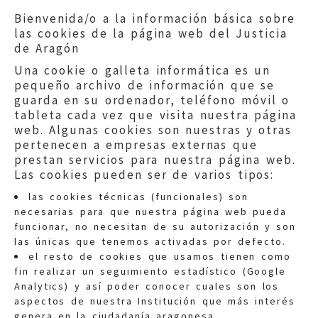
Bienvenida/o a la información básica sobre
las cookies de la página web del Justicia
de Aragón
Una cookie o galleta informática es un
pequeño archivo de información que se
guarda en su ordenador, teléfono móvil o
tableta cada vez que visita nuestra página
web. Algunas cookies son nuestras y otras
pertenecen a empresas externas que
prestan servicios para nuestra página web.
Las cookies pueden ser de varios tipos:
las cookies técnicas (funcionales) son
necesarias para que nuestra página web pueda
funcionar, no necesitan de su autorización y son
las únicas que tenemos activadas por defecto.
Quejas:
quejas@eljusticiadearagon.es
el resto de cookies que usamos tienen como
fin realizar un seguimiento estadístico (Google
Información general:
Analytics) y así poder conocer cuales son los
informacion@eljusticiadearagon.es
aspectos de nuestra Institución que más interés
genera en la ciudadanía aragonesa.