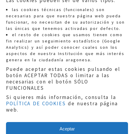
Las cookies pueden ser de varios tipos:
las cookies técnicas (funcionales) son
necesarias para que nuestra página web pueda
funcionar, no necesitan de su autorización y son
las únicas que tenemos activadas por defecto.
Quejas:
quejas@eljusticiadearagon.es
el resto de cookies que usamos tienen como
fin realizar un seguimiento estadístico (Google
Información general:
Analytics) y así poder conocer cuales son los
informacion@eljusticiadearagon.es
aspectos de nuestra Institución que más interés
genera en la ciudadanía aragonesa.
Teléfonos:
900 210 210
/
976 399 354
Puede aceptar estas cookies pulsando el
botón ACEPTAR TODAS o limitar a las
necesarias con el botón SÓLO
FUNCIONALES
Si quieres más información, consulta la
POLÍTICA DE COOKIES
de nuestra página
Aviso legal
|
Política de privacidad
|
web.
Protección de Datos
|
Declaración de
accesibilidad
|
Perfil del Contratante
|
Política de cookies
|
Mapa web
Aceptar