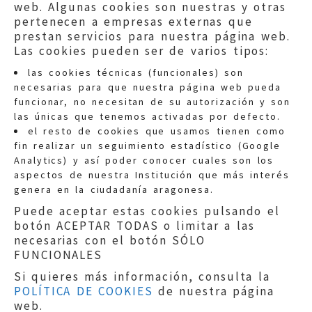
web. Algunas cookies son nuestras y otras
pertenecen a empresas externas que
prestan servicios para nuestra página web.
Las cookies pueden ser de varios tipos:
las cookies técnicas (funcionales) son
necesarias para que nuestra página web pueda
funcionar, no necesitan de su autorización y son
las únicas que tenemos activadas por defecto.
Quejas:
quejas@eljusticiadearagon.es
el resto de cookies que usamos tienen como
fin realizar un seguimiento estadístico (Google
Información general:
Analytics) y así poder conocer cuales son los
informacion@eljusticiadearagon.es
aspectos de nuestra Institución que más interés
genera en la ciudadanía aragonesa.
Teléfonos:
900 210 210
/
976 399 354
Puede aceptar estas cookies pulsando el
botón ACEPTAR TODAS o limitar a las
necesarias con el botón SÓLO
FUNCIONALES
Si quieres más información, consulta la
POLÍTICA DE COOKIES
de nuestra página
Aviso legal
|
Política de privacidad
|
web.