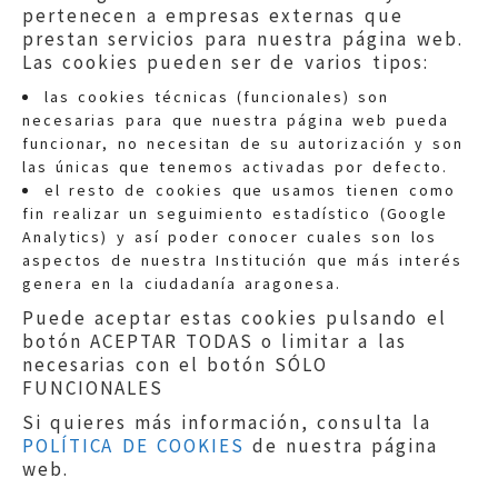
pertenecen a empresas externas que
prestan servicios para nuestra página web.
Las cookies pueden ser de varios tipos:
las cookies técnicas (funcionales) son
necesarias para que nuestra página web pueda
funcionar, no necesitan de su autorización y son
las únicas que tenemos activadas por defecto.
Quejas:
quejas@eljusticiadearagon.es
el resto de cookies que usamos tienen como
fin realizar un seguimiento estadístico (Google
Información general:
Analytics) y así poder conocer cuales son los
informacion@eljusticiadearagon.es
aspectos de nuestra Institución que más interés
genera en la ciudadanía aragonesa.
Teléfonos:
900 210 210
/
976 399 354
Puede aceptar estas cookies pulsando el
botón ACEPTAR TODAS o limitar a las
necesarias con el botón SÓLO
FUNCIONALES
Si quieres más información, consulta la
POLÍTICA DE COOKIES
de nuestra página
Aviso legal
|
Política de privacidad
|
web.
Protección de Datos
|
Declaración de