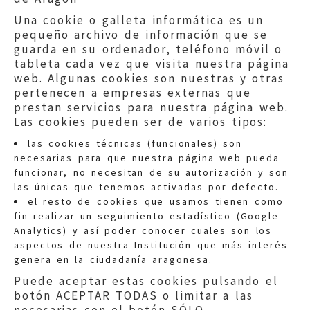
Una cookie o galleta informática es un
pequeño archivo de información que se
guarda en su ordenador, teléfono móvil o
tableta cada vez que visita nuestra página
web. Algunas cookies son nuestras y otras
pertenecen a empresas externas que
prestan servicios para nuestra página web.
Las cookies pueden ser de varios tipos:
las cookies técnicas (funcionales) son
necesarias para que nuestra página web pueda
funcionar, no necesitan de su autorización y son
las únicas que tenemos activadas por defecto.
Quejas:
quejas@eljusticiadearagon.es
el resto de cookies que usamos tienen como
fin realizar un seguimiento estadístico (Google
Información general:
Analytics) y así poder conocer cuales son los
informacion@eljusticiadearagon.es
aspectos de nuestra Institución que más interés
genera en la ciudadanía aragonesa.
Teléfonos:
900 210 210
/
976 399 354
Puede aceptar estas cookies pulsando el
botón ACEPTAR TODAS o limitar a las