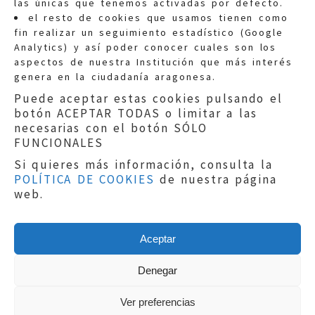
las únicas que tenemos activadas por defecto.
Quejas:
quejas@eljusticiadearagon.es
el resto de cookies que usamos tienen como
fin realizar un seguimiento estadístico (Google
Información general:
Analytics) y así poder conocer cuales son los
informacion@eljusticiadearagon.es
aspectos de nuestra Institución que más interés
genera en la ciudadanía aragonesa.
Teléfonos:
900 210 210
/
976 399 354
Puede aceptar estas cookies pulsando el
botón ACEPTAR TODAS o limitar a las
necesarias con el botón SÓLO
FUNCIONALES
Si quieres más información, consulta la
POLÍTICA DE COOKIES
de nuestra página
Aviso legal
|
Política de privacidad
|
web.
Protección de Datos
|
Declaración de
accesibilidad
|
Perfil del Contratante
|
Política de cookies
|
Mapa web
Aceptar
Copyright © 2019
El Justicia de Aragón
|
Desarrollo:
Sephor Consulting
Denegar
Ver preferencias