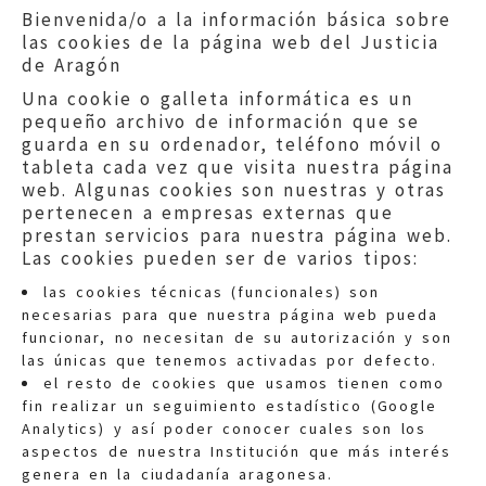
Bienvenida/o a la información básica sobre
las cookies de la página web del Justicia
de Aragón
Una cookie o galleta informática es un
pequeño archivo de información que se
guarda en su ordenador, teléfono móvil o
tableta cada vez que visita nuestra página
web. Algunas cookies son nuestras y otras
pertenecen a empresas externas que
prestan servicios para nuestra página web.
Las cookies pueden ser de varios tipos:
las cookies técnicas (funcionales) son
necesarias para que nuestra página web pueda
funcionar, no necesitan de su autorización y son
las únicas que tenemos activadas por defecto.
Quejas:
quejas@eljusticiadearagon.es
el resto de cookies que usamos tienen como
fin realizar un seguimiento estadístico (Google
Información general:
Analytics) y así poder conocer cuales son los
informacion@eljusticiadearagon.es
aspectos de nuestra Institución que más interés
genera en la ciudadanía aragonesa.
Teléfonos:
900 210 210
/
976 399 354