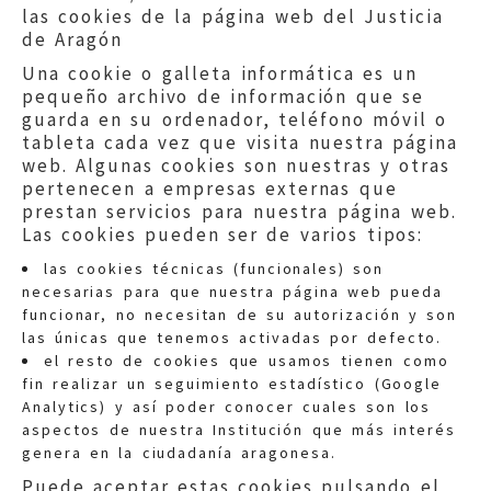
las cookies de la página web del Justicia
de Aragón
Una cookie o galleta informática es un
pequeño archivo de información que se
guarda en su ordenador, teléfono móvil o
tableta cada vez que visita nuestra página
web. Algunas cookies son nuestras y otras
pertenecen a empresas externas que
prestan servicios para nuestra página web.
Las cookies pueden ser de varios tipos:
las cookies técnicas (funcionales) son
necesarias para que nuestra página web pueda
funcionar, no necesitan de su autorización y son
las únicas que tenemos activadas por defecto.
Quejas:
quejas@eljusticiadearagon.es
el resto de cookies que usamos tienen como
fin realizar un seguimiento estadístico (Google
Información general:
Analytics) y así poder conocer cuales son los
informacion@eljusticiadearagon.es
aspectos de nuestra Institución que más interés
genera en la ciudadanía aragonesa.
Teléfonos:
900 210 210
/
976 399 354
Puede aceptar estas cookies pulsando el