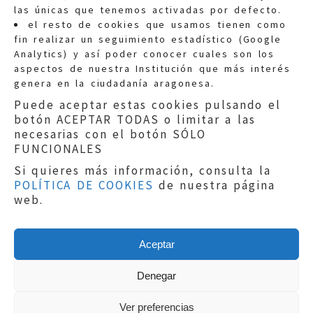
las únicas que tenemos activadas por defecto.
Quejas:
quejas@eljusticiadearagon.es
el resto de cookies que usamos tienen como
fin realizar un seguimiento estadístico (Google
Información general:
Analytics) y así poder conocer cuales son los
informacion@eljusticiadearagon.es
aspectos de nuestra Institución que más interés
genera en la ciudadanía aragonesa.
Teléfonos:
900 210 210
/
976 399 354
Puede aceptar estas cookies pulsando el
botón ACEPTAR TODAS o limitar a las
necesarias con el botón SÓLO
FUNCIONALES
Si quieres más información, consulta la
POLÍTICA DE COOKIES
de nuestra página
Aviso legal
|
Política de privacidad
|
web.
Protección de Datos
|
Declaración de
accesibilidad
|
Perfil del Contratante
|
Política de cookies
|
Mapa web
Aceptar
Copyright © 2019
El Justicia de Aragón
|
Desarrollo:
Sephor Consulting
Denegar
Ver preferencias