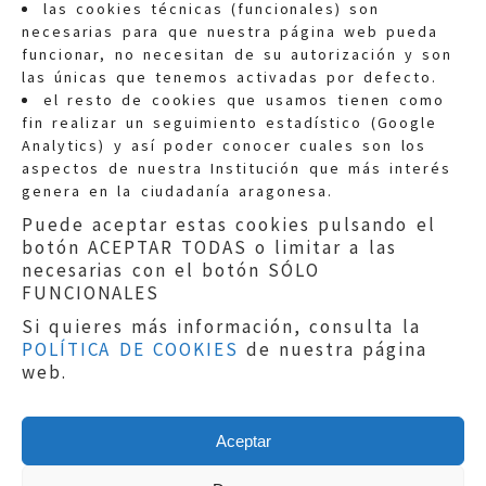
las cookies técnicas (funcionales) son
necesarias para que nuestra página web pueda
funcionar, no necesitan de su autorización y son
las únicas que tenemos activadas por defecto.
Quejas:
quejas@eljusticiadearagon.es
el resto de cookies que usamos tienen como
fin realizar un seguimiento estadístico (Google
Información general:
Analytics) y así poder conocer cuales son los
informacion@eljusticiadearagon.es
aspectos de nuestra Institución que más interés
genera en la ciudadanía aragonesa.
Teléfonos:
900 210 210
/
976 399 354
Puede aceptar estas cookies pulsando el
botón ACEPTAR TODAS o limitar a las
necesarias con el botón SÓLO
FUNCIONALES
Si quieres más información, consulta la
POLÍTICA DE COOKIES
de nuestra página
Aviso legal
|
Política de privacidad
|
web.
Protección de Datos
|
Declaración de
accesibilidad
|
Perfil del Contratante
|
Política de cookies
|
Mapa web
Aceptar
Copyright © 2019
El Justicia de Aragón
|