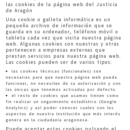
las cookies de la página web del Justicia
de Aragón
Una cookie o galleta informática es un
pequeño archivo de información que se
guarda en su ordenador, teléfono móvil o
tableta cada vez que visita nuestra página
web. Algunas cookies son nuestras y otras
pertenecen a empresas externas que
prestan servicios para nuestra página web.
Las cookies pueden ser de varios tipos:
las cookies técnicas (funcionales) son
necesarias para que nuestra página web pueda
funcionar, no necesitan de su autorización y son
las únicas que tenemos activadas por defecto.
Quejas:
quejas@eljusticiadearagon.es
el resto de cookies que usamos tienen como
fin realizar un seguimiento estadístico (Google
Información general:
Analytics) y así poder conocer cuales son los
informacion@eljusticiadearagon.es
aspectos de nuestra Institución que más interés
genera en la ciudadanía aragonesa.
Teléfonos:
900 210 210
/
976 399 354
Puede aceptar estas cookies pulsando el