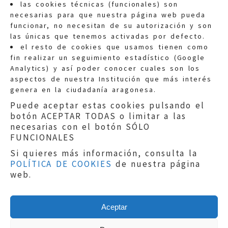
las cookies técnicas (funcionales) son
necesarias para que nuestra página web pueda
funcionar, no necesitan de su autorización y son
las únicas que tenemos activadas por defecto.
Quejas:
quejas@eljusticiadearagon.es
el resto de cookies que usamos tienen como
fin realizar un seguimiento estadístico (Google
Información general:
Analytics) y así poder conocer cuales son los
informacion@eljusticiadearagon.es
aspectos de nuestra Institución que más interés
genera en la ciudadanía aragonesa.
Teléfonos:
900 210 210
/
976 399 354
Puede aceptar estas cookies pulsando el
botón ACEPTAR TODAS o limitar a las
necesarias con el botón SÓLO
FUNCIONALES
Si quieres más información, consulta la
POLÍTICA DE COOKIES
de nuestra página
Aviso legal
|
Política de privacidad
|
web.
Protección de Datos
|
Declaración de
accesibilidad
|
Perfil del Contratante
|
Política de cookies
|
Mapa web
Aceptar
Copyright © 2019
El Justicia de Aragón
|