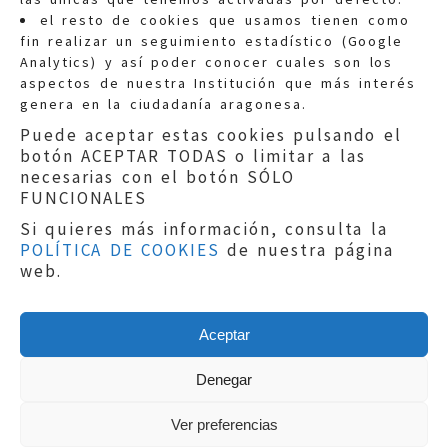
Quejas:
quejas@eljusticiadearagon.es
el resto de cookies que usamos tienen como
fin realizar un seguimiento estadístico (Google
Información general:
Analytics) y así poder conocer cuales son los
informacion@eljusticiadearagon.es
aspectos de nuestra Institución que más interés
genera en la ciudadanía aragonesa.
Teléfonos:
900 210 210
/
976 399 354
Puede aceptar estas cookies pulsando el
botón ACEPTAR TODAS o limitar a las
necesarias con el botón SÓLO
FUNCIONALES
Si quieres más información, consulta la
POLÍTICA DE COOKIES
de nuestra página
Aviso legal
|
Política de privacidad
|
web.
Protección de Datos
|
Declaración de
accesibilidad
|
Perfil del Contratante
|
Política de cookies
|
Mapa web
Aceptar
Copyright © 2019
El Justicia de Aragón
|
Desarrollo:
Sephor Consulting
Denegar
Ver preferencias