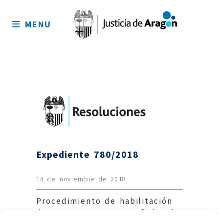
Mapa
del
MENU
sitio
Expediente 780/2018
14 de noviembre de 2018
Procedimiento de habilitación
de una rampa en una oficina de