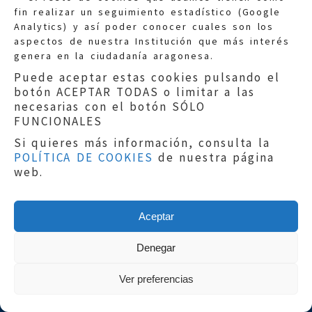
fin realizar un seguimiento estadístico (Google
Información general:
Analytics) y así poder conocer cuales son los
informacion@eljusticiadearagon.es
aspectos de nuestra Institución que más interés
genera en la ciudadanía aragonesa.
Teléfonos:
900 210 210
/
976 399 354
Puede aceptar estas cookies pulsando el
botón ACEPTAR TODAS o limitar a las
necesarias con el botón SÓLO
FUNCIONALES
Si quieres más información, consulta la
POLÍTICA DE COOKIES
de nuestra página
Aviso legal
|
Política de privacidad
|
web.
Protección de Datos
|
Declaración de
accesibilidad
|
Perfil del Contratante
|
Política de cookies
|
Mapa web
Aceptar
Copyright © 2019
El Justicia de Aragón
|
Desarrollo:
Sephor Consulting
Denegar
Ver preferencias