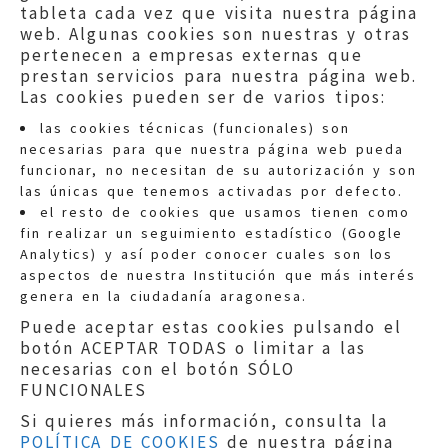
tableta cada vez que visita nuestra página
web. Algunas cookies son nuestras y otras
pertenecen a empresas externas que
prestan servicios para nuestra página web.
Las cookies pueden ser de varios tipos:
las cookies técnicas (funcionales) son
necesarias para que nuestra página web pueda
funcionar, no necesitan de su autorización y son
las únicas que tenemos activadas por defecto.
Quejas:
quejas@eljusticiadearagon.es
el resto de cookies que usamos tienen como
fin realizar un seguimiento estadístico (Google
Información general:
Analytics) y así poder conocer cuales son los
informacion@eljusticiadearagon.es
aspectos de nuestra Institución que más interés
genera en la ciudadanía aragonesa.
Teléfonos:
900 210 210
/
976 399 354
Puede aceptar estas cookies pulsando el
botón ACEPTAR TODAS o limitar a las
necesarias con el botón SÓLO
FUNCIONALES
Si quieres más información, consulta la
POLÍTICA DE COOKIES
de nuestra página