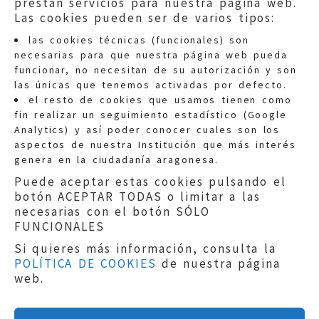
prestan servicios para nuestra página web.
Las cookies pueden ser de varios tipos:
las cookies técnicas (funcionales) son
necesarias para que nuestra página web pueda
funcionar, no necesitan de su autorización y son
las únicas que tenemos activadas por defecto.
Quejas:
quejas@eljusticiadearagon.es
el resto de cookies que usamos tienen como
fin realizar un seguimiento estadístico (Google
Información general:
Analytics) y así poder conocer cuales son los
informacion@eljusticiadearagon.es
aspectos de nuestra Institución que más interés
genera en la ciudadanía aragonesa.
Teléfonos:
900 210 210
/
976 399 354
Puede aceptar estas cookies pulsando el
botón ACEPTAR TODAS o limitar a las
necesarias con el botón SÓLO
FUNCIONALES
Si quieres más información, consulta la
POLÍTICA DE COOKIES
de nuestra página
Aviso legal
|
Política de privacidad
|
web.
Protección de Datos
|
Declaración de
accesibilidad
|
Perfil del Contratante
|
Política de cookies
|
Mapa web