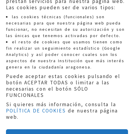
prestan servicios para nuestra página web.
Las cookies pueden ser de varios tipos:
las cookies técnicas (funcionales) son
necesarias para que nuestra página web pueda
funcionar, no necesitan de su autorización y son
las únicas que tenemos activadas por defecto.
Quejas:
quejas@eljusticiadearagon.es
el resto de cookies que usamos tienen como
fin realizar un seguimiento estadístico (Google
Información general:
Analytics) y así poder conocer cuales son los
informacion@eljusticiadearagon.es
aspectos de nuestra Institución que más interés
genera en la ciudadanía aragonesa.
Teléfonos:
900 210 210
/
976 399 354
Puede aceptar estas cookies pulsando el
botón ACEPTAR TODAS o limitar a las
necesarias con el botón SÓLO
FUNCIONALES
Si quieres más información, consulta la
POLÍTICA DE COOKIES
de nuestra página
Aviso legal
|
Política de privacidad
|
web.
Protección de Datos
|
Declaración de
accesibilidad
|
Perfil del Contratante
|
Política de cookies
|
Mapa web