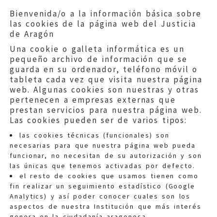
Bienvenida/o a la información básica sobre
las cookies de la página web del Justicia
de Aragón
Una cookie o galleta informática es un
pequeño archivo de información que se
guarda en su ordenador, teléfono móvil o
tableta cada vez que visita nuestra página
web. Algunas cookies son nuestras y otras
pertenecen a empresas externas que
prestan servicios para nuestra página web.
Las cookies pueden ser de varios tipos:
las cookies técnicas (funcionales) son
necesarias para que nuestra página web pueda
funcionar, no necesitan de su autorización y son
las únicas que tenemos activadas por defecto.
Quejas:
quejas@eljusticiadearagon.es
el resto de cookies que usamos tienen como
fin realizar un seguimiento estadístico (Google
Información general:
Analytics) y así poder conocer cuales son los
informacion@eljusticiadearagon.es
aspectos de nuestra Institución que más interés
genera en la ciudadanía aragonesa.