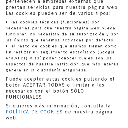
pertenecen a empresas externas que
prestan servicios para nuestra página web.
Las cookies pueden ser de varios tipos:
las cookies técnicas (funcionales) son
necesarias para que nuestra página web pueda
funcionar, no necesitan de su autorización y son
las únicas que tenemos activadas por defecto.
Quejas:
quejas@eljusticiadearagon.es
el resto de cookies que usamos tienen como
fin realizar un seguimiento estadístico (Google
Información general:
Analytics) y así poder conocer cuales son los
informacion@eljusticiadearagon.es
aspectos de nuestra Institución que más interés
genera en la ciudadanía aragonesa.
Teléfonos:
900 210 210
/
976 399 354
Puede aceptar estas cookies pulsando el
botón ACEPTAR TODAS o limitar a las
necesarias con el botón SÓLO
FUNCIONALES
Si quieres más información, consulta la
POLÍTICA DE COOKIES
de nuestra página
Aviso legal
|
Política de privacidad
|
web.
Protección de Datos
|
Declaración de
accesibilidad
|
Perfil del Contratante
|