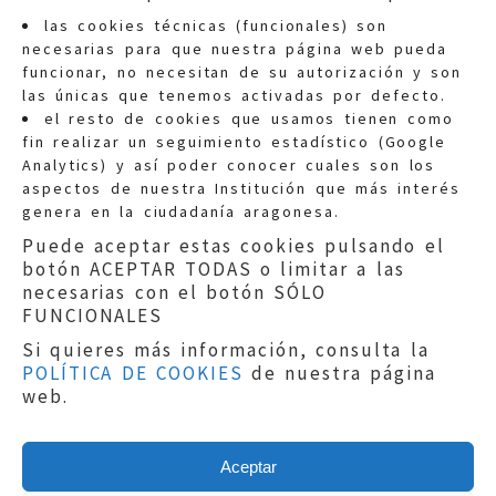
las cookies técnicas (funcionales) son
necesarias para que nuestra página web pueda
funcionar, no necesitan de su autorización y son
las únicas que tenemos activadas por defecto.
Quejas:
quejas@eljusticiadearagon.es
el resto de cookies que usamos tienen como
fin realizar un seguimiento estadístico (Google
Información general:
Analytics) y así poder conocer cuales son los
informacion@eljusticiadearagon.es
aspectos de nuestra Institución que más interés
genera en la ciudadanía aragonesa.
Teléfonos:
900 210 210
/
976 399 354
Puede aceptar estas cookies pulsando el
botón ACEPTAR TODAS o limitar a las
necesarias con el botón SÓLO
FUNCIONALES
Si quieres más información, consulta la
POLÍTICA DE COOKIES
de nuestra página
Aviso legal
|
Política de privacidad
|
web.
Protección de Datos
|
Declaración de
accesibilidad
|
Perfil del Contratante
|
Política de cookies
|
Mapa web
Aceptar
Copyright © 2019
El Justicia de Aragón
|