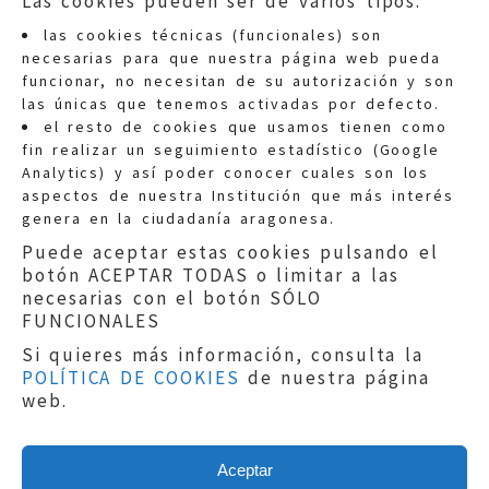
Las cookies pueden ser de varios tipos:
las cookies técnicas (funcionales) son
necesarias para que nuestra página web pueda
funcionar, no necesitan de su autorización y son
las únicas que tenemos activadas por defecto.
Quejas:
quejas@eljusticiadearagon.es
el resto de cookies que usamos tienen como
fin realizar un seguimiento estadístico (Google
Información general:
Analytics) y así poder conocer cuales son los
informacion@eljusticiadearagon.es
aspectos de nuestra Institución que más interés
genera en la ciudadanía aragonesa.
Teléfonos:
900 210 210
/
976 399 354
Puede aceptar estas cookies pulsando el
botón ACEPTAR TODAS o limitar a las
necesarias con el botón SÓLO
FUNCIONALES
Si quieres más información, consulta la
POLÍTICA DE COOKIES
de nuestra página
Aviso legal
|
Política de privacidad
|
web.
Protección de Datos
|
Declaración de
accesibilidad
|
Perfil del Contratante
|
Política de cookies
|
Mapa web
Aceptar