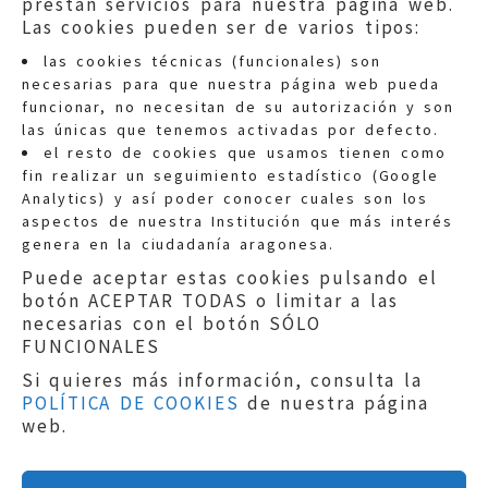
prestan servicios para nuestra página web.
Las cookies pueden ser de varios tipos:
las cookies técnicas (funcionales) son
necesarias para que nuestra página web pueda
funcionar, no necesitan de su autorización y son
las únicas que tenemos activadas por defecto.
Quejas:
quejas@eljusticiadearagon.es
el resto de cookies que usamos tienen como
fin realizar un seguimiento estadístico (Google
Información general:
Analytics) y así poder conocer cuales son los
informacion@eljusticiadearagon.es
aspectos de nuestra Institución que más interés
genera en la ciudadanía aragonesa.
Teléfonos:
900 210 210
/
976 399 354
Puede aceptar estas cookies pulsando el
botón ACEPTAR TODAS o limitar a las
necesarias con el botón SÓLO
FUNCIONALES
Si quieres más información, consulta la
POLÍTICA DE COOKIES
de nuestra página
Aviso legal
|
Política de privacidad
|
web.
Protección de Datos
|
Declaración de
accesibilidad
|
Perfil del Contratante
|
Política de cookies
|
Mapa web