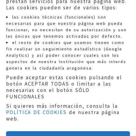
prestan servicios para nuestra página web.
Las cookies pueden ser de varios tipos:
las cookies técnicas (funcionales) son
necesarias para que nuestra página web pueda
funcionar, no necesitan de su autorización y son
las únicas que tenemos activadas por defecto.
Quejas:
quejas@eljusticiadearagon.es
el resto de cookies que usamos tienen como
fin realizar un seguimiento estadístico (Google
Información general:
Analytics) y así poder conocer cuales son los
informacion@eljusticiadearagon.es
aspectos de nuestra Institución que más interés
genera en la ciudadanía aragonesa.
Teléfonos:
900 210 210
/
976 399 354
Puede aceptar estas cookies pulsando el
botón ACEPTAR TODAS o limitar a las
necesarias con el botón SÓLO
FUNCIONALES
Si quieres más información, consulta la
POLÍTICA DE COOKIES
de nuestra página
Aviso legal
|
Política de privacidad
|
web.
Protección de Datos
|
Declaración de
accesibilidad
|
Perfil del Contratante
|
Política de cookies
|
Mapa web