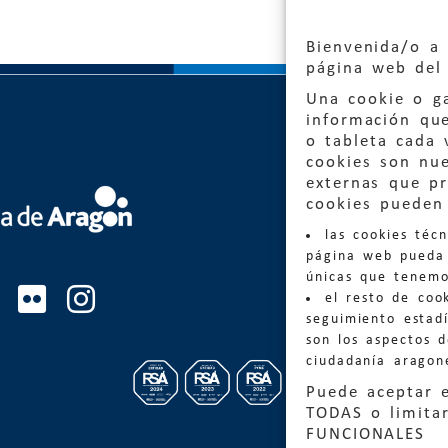
Bienvenida/o a 
página web del 
Una cookie o ga
información qu
o tableta cada 
cookies son nu
externas que pr
Quejas
cookies pueden 
las cookies téc
Informa
página web pueda 
informacio
únicas que tenemo
el resto de coo
Teléfon
seguimiento estadí
son los aspectos 
ciudadanía aragon
Puede aceptar 
TODAS o limitar
FUNCIONALES