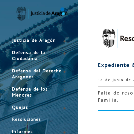
Mapa
del
sitio
Justicia de Aragón
Defensa de la
Ciudadanía
Expediente 
Defensa del Derecho
Aragonés
13 de junio de
Defensa de los
Falta de reso
Menores
Familia.
Quejas
Resoluciones
Informes