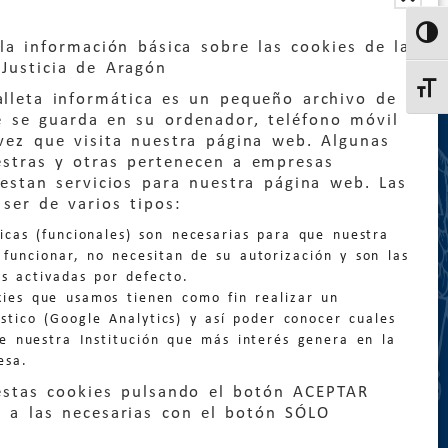
Altern
la información básica sobre las cookies de la
Justicia de Aragón
Altern
lleta informática es un pequeño archivo de
e se guarda en su ordenador, teléfono móvil
vez que visita nuestra página web. Algunas
estras y otras pertenecen a empresas
estan servicios para nuestra página web. Las
:
quejas@eljusticiadearagon.es
ser de varios tipos:
nicas (funcionales) son necesarias para que nuestra
ción general:
funcionar, no necesitan de su autorización y son las
n@eljusticiadearagon.es
s activadas por defecto.
kies que usamos tienen como fin realizar un
os:
900 210 210
/
976 399 354
stico (Google Analytics) y así poder conocer cuales
de nuestra Institución que más interés genera en la
esa.
estas cookies pulsando el botón ACEPTAR
 a las necesarias con el botón SÓLO