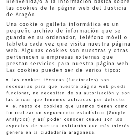
Bienvenida/o a la información básica sobre
las cookies de la página web del Justicia
de Aragón
Una cookie o galleta informática es un
pequeño archivo de información que se
guarda en su ordenador, teléfono móvil o
tableta cada vez que visita nuestra página
web. Algunas cookies son nuestras y otras
pertenecen a empresas externas que
prestan servicios para nuestra página web.
Las cookies pueden ser de varios tipos:
las cookies técnicas (funcionales) son
necesarias para que nuestra página web pueda
funcionar, no necesitan de su autorización y son
las únicas que tenemos activadas por defecto.
Quejas:
quejas@eljusticiadearagon.es
el resto de cookies que usamos tienen como
fin realizar un seguimiento estadístico (Google
Información general:
Analytics) y así poder conocer cuales son los
informacion@eljusticiadearagon.es
aspectos de nuestra Institución que más interés
genera en la ciudadanía aragonesa.
Teléfonos:
900 210 210
/
976 399 354